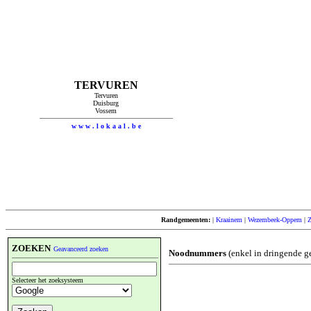
TERVUREN
Tervuren
Duisburg
Vossem
w w w . l o k a a l . b e
Randgemeenten:
|
Kraainem
|
Wezembeek-Oppem
|
ZOEKEN
Geavanceerd zoeken
Noodnummers
(enkel in dringende g
Selecteer het zoeksysteem