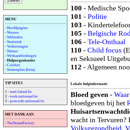
100
- Medische Spo
101
-
Politie
MENU
103
- Kindertelefoon
-
Hoofdpagina
105
-
Belgische Rod
-
Nieuws
-
Webindex
106
-
Tele-Onthaal
-
Statistiek
-
Verkiezingen
110
-
Child focus
(E
-
Natuur
-
Werkaanbiedingen
en Seksueel Uitgebu
- Hulporganisaties
-
Colofon
112
- Algemeen noo
-
Stratenplan (beta)
TIP SITES
Lokale hulpinformatie
1 -
start.lokaal.be
Bloed geven
-
Waar
2 -
zoek.nationaal.be
3 -
postcode.nationaal.be
bloedgeven bij het
R
Huisartsenwachtdi
MET DANK AAN
wacht in Tervuren? 
-
TheSteamFactory
Volksgezondheid, Ve