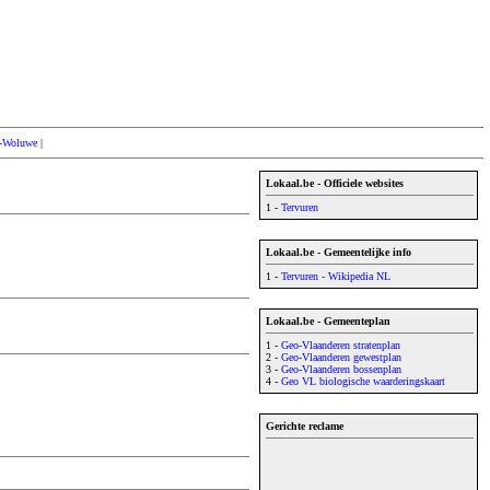
s-Woluwe
|
Lokaal.be - Officiele websites
1 -
Tervuren
Lokaal.be - Gemeentelijke info
1 -
Tervuren - Wikipedia NL
Lokaal.be - Gemeenteplan
1 -
Geo-Vlaanderen stratenplan
2 -
Geo-Vlaanderen gewestplan
3 -
Geo-Vlaanderen bossenplan
4 -
Geo VL biologische waarderingskaart
Gerichte reclame